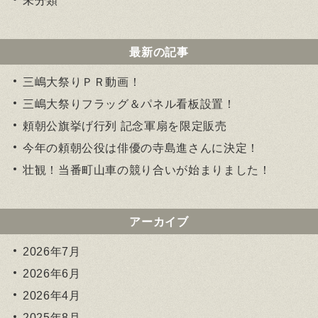
未分類
最新の記事
三嶋大祭りＰＲ動画！
三嶋大祭りフラッグ＆パネル看板設置！
頼朝公旗挙げ行列 記念軍扇を限定販売
今年の頼朝公役は俳優の寺島進さんに決定！
壮観！当番町山車の競り合いが始まりました！
アーカイブ
2026年7月
2026年6月
2026年4月
2025年8月