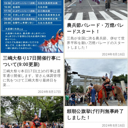
農兵節パレード・万燈パレ
ードスタート！
三島が全国に誇る農兵節、併せて世
界平和を願い万燈パレードのスター
トしました！
2024年8月16日
三嶋大祭り17日開催行事に
ついて(9:00更新)
三嶋大祭り本日17日(土)の行事は通
常通り開催します。皆さん体調管理
に気をつけて三嶋大祭り最終日を
楽…
2024年8月17日
頼朝公旗挙げ行列無事終了
しました！
2024年8月16日