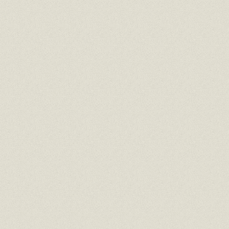
で
開
き
ま
す)