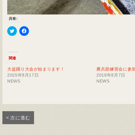
共有:
Click
Facebook
to
で
share
共
on
有
Twitter
す
(新
る
関連
し
に
い
は
ウ
ク
大盆踊り大会が始まります！
農兵節練習会に参
ィ
リ
ン
ッ
2025年8月17日
2018年8月7日
ド
ク
NEWS
NEWS
ウ
し
で
て
開
く
き
だ
ま
さ
す)
い
(新
し
い
< 次に進む
ウ
ィ
ン
ド
ウ