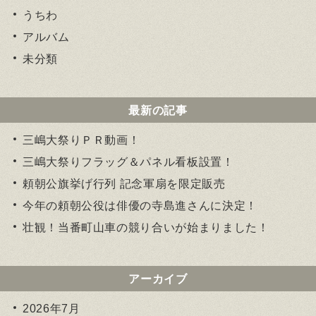
うちわ
アルバム
未分類
最新の記事
三嶋大祭りＰＲ動画！
三嶋大祭りフラッグ＆パネル看板設置！
頼朝公旗挙げ行列 記念軍扇を限定販売
今年の頼朝公役は俳優の寺島進さんに決定！
壮観！当番町山車の競り合いが始まりました！
アーカイブ
2026年7月