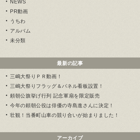
NEWS
PR動画
うちわ
アルバム
未分類
最新の記事
三嶋大祭りＰＲ動画！
三嶋大祭りフラッグ＆パネル看板設置！
頼朝公旗挙げ行列 記念軍扇を限定販売
今年の頼朝公役は俳優の寺島進さんに決定！
壮観！当番町山車の競り合いが始まりました！
アーカイブ