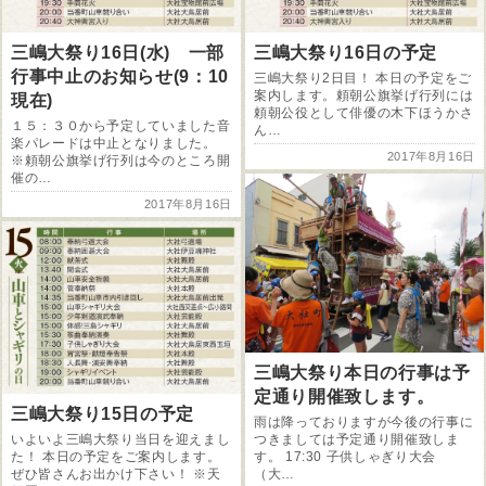
三嶋大祭り16日(水) 一部
三嶋大祭り16日の予定
行事中止のお知らせ(9：10
三嶋大祭り2日目！ 本日の予定をご
案内します。頼朝公旗挙げ行列には
現在)
頼朝公役として俳優の木下ほうかさ
１５：３０から予定していました音
ん…
楽パレードは中止となりました。
2017年8月16日
※頼朝公旗挙げ行列は今のところ開
催の…
2017年8月16日
三嶋大祭り本日の行事は予
定通り開催致します。
三嶋大祭り15日の予定
雨は降っておりますが今後の行事に
つきましては予定通り開催致しま
いよいよ三嶋大祭り当日を迎えまし
す。 17:30 子供しゃぎり大会
た！ 本日の予定をご案内します。
（大…
ぜひ皆さんお出かけ下さい！ ※天