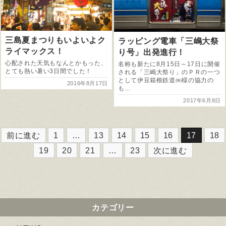
三島夏まつりもいよいよク
ラッピング電車「三嶋大祭
ライマックス！
り号」出発進行！
心配された天気もなんとかもった、
名称も新たに8月15日～17日に開催
とても熱い暑い3日間でした！
される「三嶋大祭り」のＰＲの一つ
として伊豆箱根鉄道㈱様の協力の
2016年8月17日
も…
2017年6月8日
前に進む
1
…
13
14
15
16
17
18
19
20
21
…
23
次に進む
カテゴリー