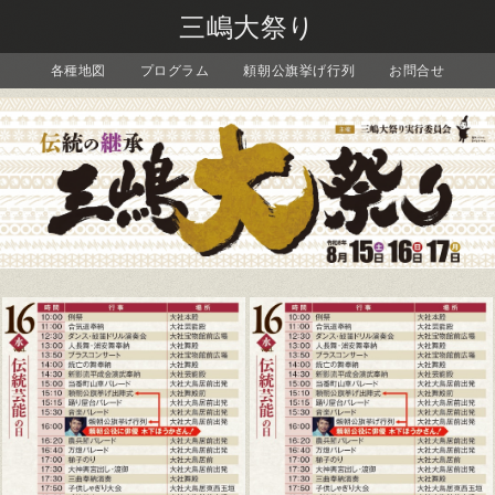
三嶋大祭り
各種地図
プログラム
頼朝公旗挙げ行列
お問合せ