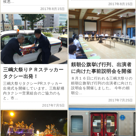
候悪…
2017年8月15日
2017年8月15日
頼朝公旗挙げ行列、出演者
三嶋大祭りＰＲステッカー
に向けた事前説明会を開催
タクシー出発！
８月１６日に行われる三嶋大祭りの
頼朝公旗挙げ行列の出演者に向けた
三嶋大祭りタクシーPRステッカー
説明会を開催しました。 今年の頼
出発式を開催しています。三島駅構
朝公…
内タクシー営業組合のご協力のも
と、市…
2017年7月25日
2017年7月5日