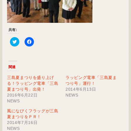
共有:
Click
Facebook
to
で
share
共
on
有
Twitter
す
(新
る
関連
し
に
い
は
ウ
ク
三島夏まつりを盛り上げ
ラッピング電車「三島夏ま
ィ
リ
る！ラッピング電車「三島
つり号」運行！
ン
ッ
ド
ク
夏まつり号」出発！
2014年6月13日
ウ
し
2016年6月22日
NEWS
で
て
開
く
NEWS
き
だ
ま
さ
す)
い
風になびくフラッグが三島
(新
夏まつりをＰＲ！
し
い
2014年7月16日
ウ
NEWS
ィ