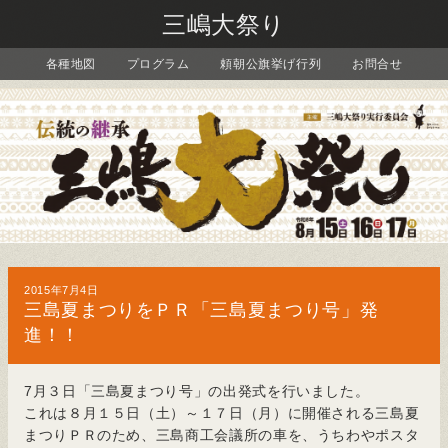
三嶋大祭り
各種地図
プログラム
頼朝公旗挙げ行列
お問合せ
2015年7月4日
三島夏まつりをＰＲ「三島夏まつり号」発
進！！
7月３日「三島夏まつり号」の出発式を行いました。
これは８月１５日（土）～１７日（月）に開催される三島夏
まつりＰＲのため、三島商工会議所の車を、うちわやポスタ