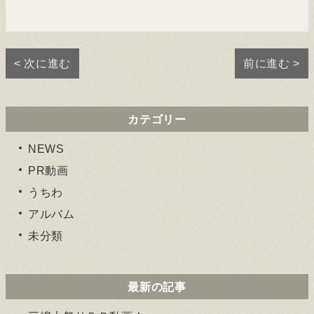
ン
ド
ウ
で
開
き
ま
< 次に進む
前に進む >
す)
カテゴリー
NEWS
PR動画
うちわ
アルバム
未分類
最新の記事