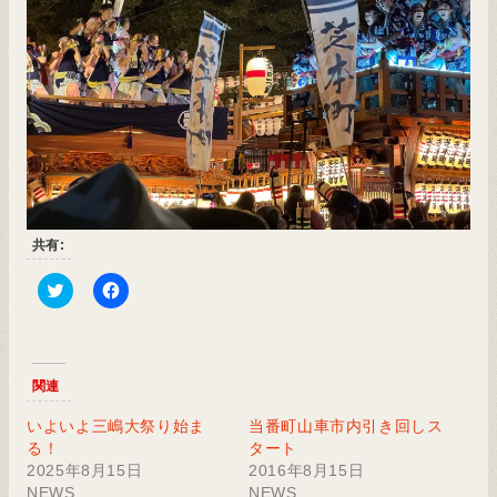
共有:
Click
Facebook
to
で
share
共
on
有
Twitter
す
(新
る
関連
し
に
い
は
ウ
ク
いよいよ三嶋大祭り始ま
当番町山車市内引き回しス
ィ
リ
る！
タート
ン
ッ
ド
ク
2025年8月15日
2016年8月15日
ウ
し
NEWS
NEWS
で
て