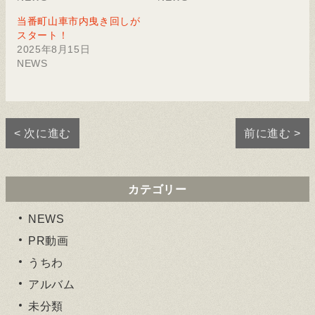
開
く
き
だ
当番町山車市内曳き回しが
ま
さ
す)
い
スタート！
(新
2025年8月15日
し
い
NEWS
ウ
ィ
ン
ド
ウ
で
開
< 次に進む
前に進む >
き
ま
す)
カテゴリー
NEWS
PR動画
うちわ
アルバム
未分類