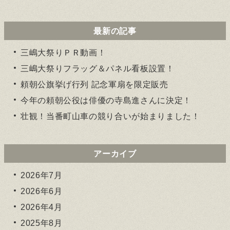
最新の記事
三嶋大祭りＰＲ動画！
三嶋大祭りフラッグ＆パネル看板設置！
頼朝公旗挙げ行列 記念軍扇を限定販売
今年の頼朝公役は俳優の寺島進さんに決定！
壮観！当番町山車の競り合いが始まりました！
アーカイブ
2026年7月
2026年6月
2026年4月
2025年8月