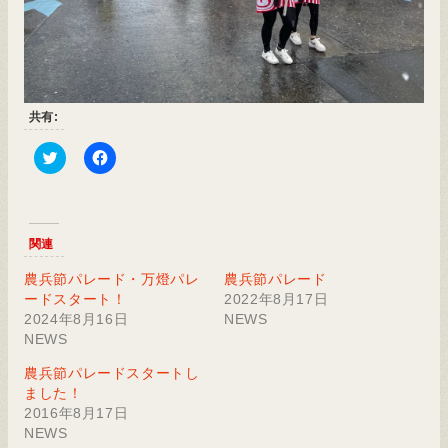
共有:
Click
Facebook
to
で
share
共
on
有
Twitter
す
(新
る
関連
し
に
い
は
ウ
ク
農兵節パレード・万燈パレ
農兵節パレード
ィ
リ
ードスタート！
2022年8月17日
ン
ッ
ド
ク
2024年8月16日
NEWS
ウ
し
NEWS
で
て
開
く
き
だ
農兵節パレードスタートし
ま
さ
す)
い
ました！
(新
2016年8月17日
し
い
NEWS
ウ