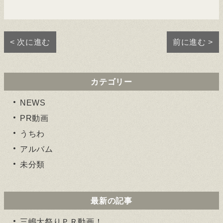
ィ
ン
ド
ウ
で
開
< 次に進む
前に進む >
き
ま
す)
カテゴリー
NEWS
PR動画
うちわ
アルバム
未分類
最新の記事
三嶋大祭りＰＲ動画！