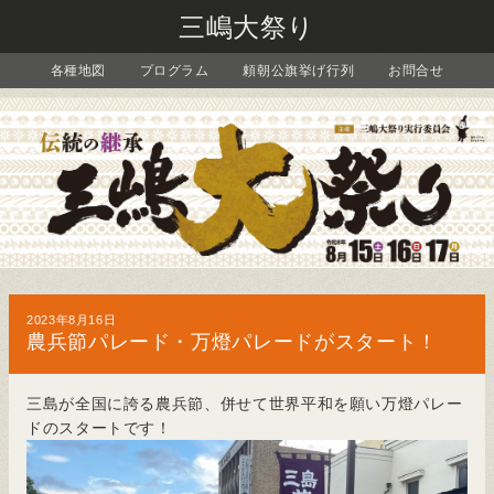
三嶋大祭り
各種地図
プログラム
頼朝公旗挙げ行列
お問合せ
2023年8月16日
農兵節パレード・万燈パレードがスタート！
三島が全国に誇る農兵節、併せて世界平和を願い万燈パレー
ドのスタートです！