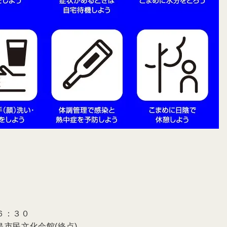
６：３０
市民文化会館(終点)