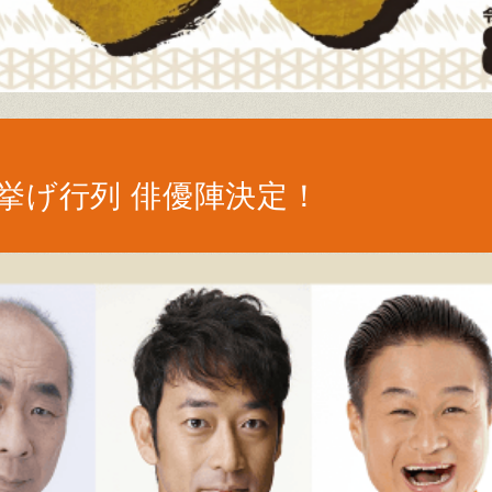
挙げ行列 俳優陣決定！