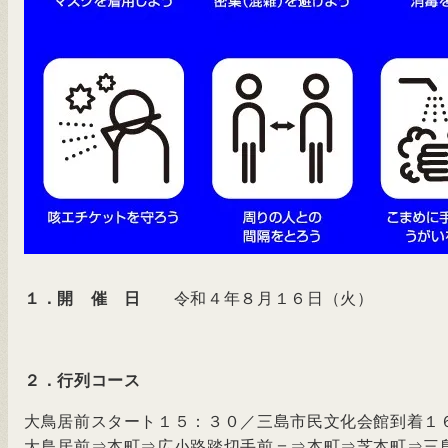
１．開 催 日
令和４年８月１６日（火）
２．行列コース
大鳥居前スタート１５：３０／三島市民文化会館到着１
大鳥居前⇒本町⇒広小路踏切手前＝⇒本町⇒芝本町⇒三島