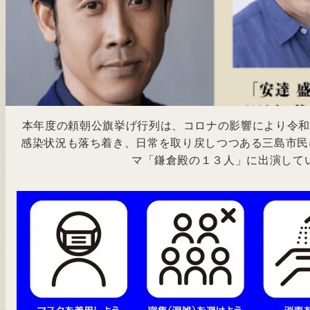
本年度の頼朝公旗挙げ行列は、コロナの影響により令和
感染状況も落ち着き、日常を取り戻しつつある三島市民
マ「鎌倉殿の１３人」に出演して