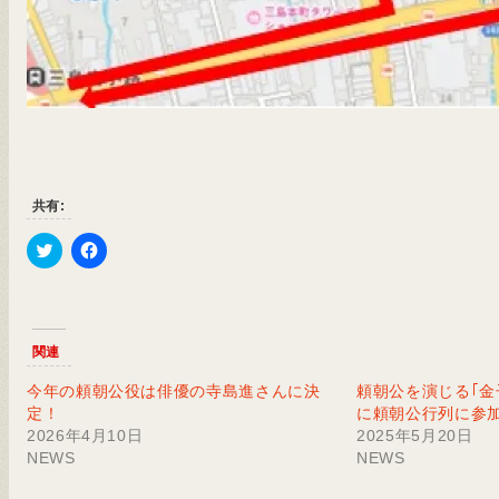
共有:
Click
Facebook
to
で
share
共
on
有
Twitter
す
(新
る
関連
し
に
い
は
ウ
ク
今年の頼朝公役は俳優の寺島進さんに決
頼朝公を演じる｢金
ィ
リ
ン
ッ
定！
に頼朝公行列に参
ド
ク
2026年4月10日
2025年5月20日
ウ
し
で
て
NEWS
NEWS
開
く
き
だ