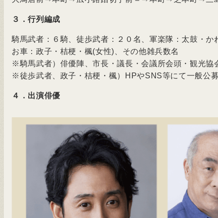
３．行列編成
騎馬武者：６騎、徒歩武者：２０名、軍楽隊：太鼓・か
お車：政子・桔梗・楓(女性)、その他雑兵数名
※騎馬武者）俳優陣、市長・議長・会議所会頭・観光協
※徒歩武者、政子・桔梗・楓）HPやSNS等にて一般公
４．出演俳優