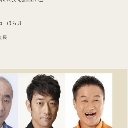
ね・ほら貝
会長
募